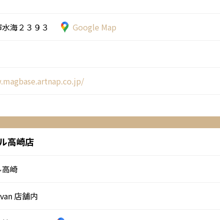
市水海２３９３
Google Map
.magbase.artnap.co.jp/
モール高崎店
ル高崎
ravan 店舗内