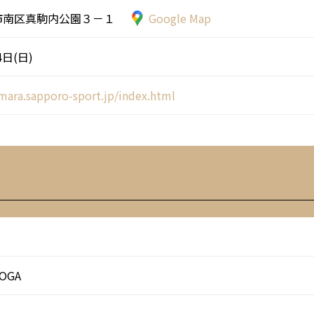
市南区真駒内公園３－１
Google Map
4日(日)
umara.sapporo-sport.jp/index.html
KOGA